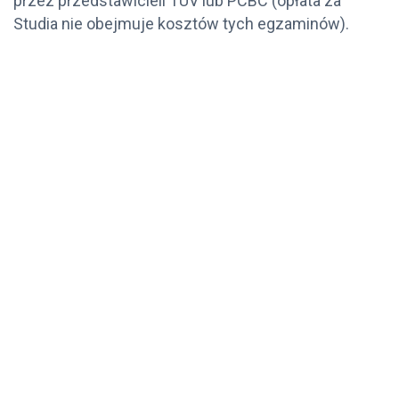
przez przedstawicieli TUV lub PCBC (opłata za
Studia nie obejmuje kosztów tych egzaminów).
Rekrutuj do
Nas!
Rekrutacja online rozpoczyna się 1
czerwca 2026 roku. Zajęcia 42 edycji
zaczynają się w październiku 2026 roku.
REKRUTACJA