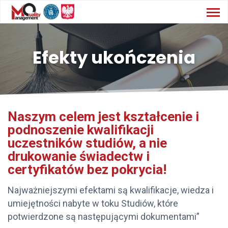
Efekty ukończenia
Naszym celem jest kształcenie i
podnoszenie kwalifikacji
uczestników studiów, a nie
drukowanie świadectw i
certyfikatów bez pokrycia!
Najważniejszymi efektami są kwalifikacje, wiedza i
umiejętności nabyte w toku Studiów, które
potwierdzone są następującymi dokumentami”